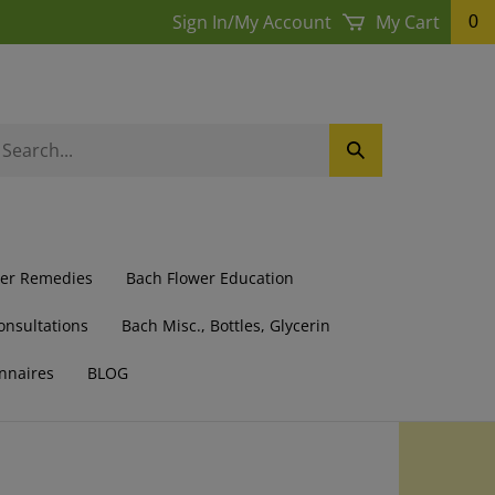
Sign In
/
My Account
My Cart
0
earch
Submit
ur
Search
ore.
wer Remedies
Bach Flower Education
onsultations
Bach Misc., Bottles, Glycerin
nnaires
BLOG