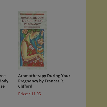
ree
Aromatherapy During Your
 Body
Pregnancy by Frances R.
ose
Clifford
Price:
$11.95