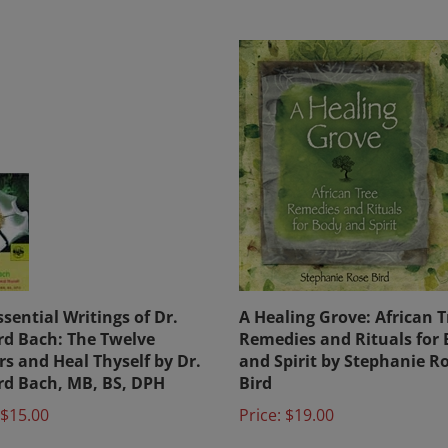
ssential Writings of Dr.
A Healing Grove: African T
d Bach: The Twelve
Remedies and Rituals for
rs and Heal Thyself by Dr.
and Spirit by Stephanie R
d Bach, MB, BS, DPH
Bird
$15.00
Price:
$19.00