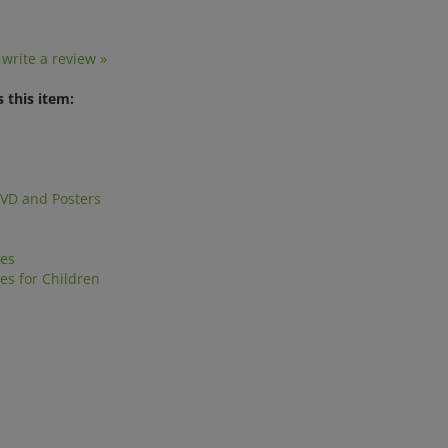
o write a review »
 this item:
DVD and Posters
es
s for Children