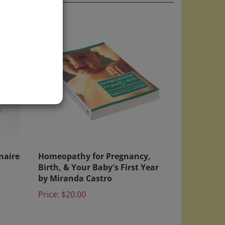
)
naire
Homeopathy for Pregnancy,
Birth, & Your Baby's First Year
by Miranda Castro
Price:
$20.00