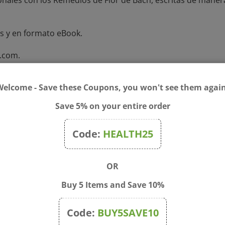
és y en formato eBook.
r.com.
Welcome - Save these Coupons, you won't see them again
Save 5% on your entire order
Code:
HEALTH25
OR
Buy 5 Items and Save 10%
Code:
BUY5SAVE10