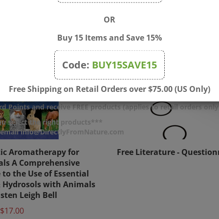
OR
Buy 15 Items and Save 15%
Code:
BUY15SAVE15
Free Shipping on Retail Orders over $75.00 (US Only)
d Points and receive FREE products (applies to retail orders only
u select the right products***
r email info@DirectlyFromNature.com
tic Aromatherapy for
Free Literature - Question
ls A Comprehensive
 to the Use of Essential
& Hydrosols with Animals
isten Leigh Bell
$17.00