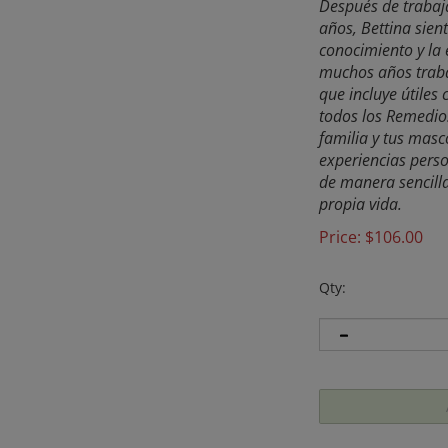
Después de trabaj
años, Bettina sien
conocimiento y la 
muchos años trabaj
que incluye útiles
todos los Remedios
familia y tus mas
experiencias perso
de manera sencilla
propia vida.
Price:
$
106.00
Qty: