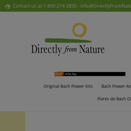
Skip
Contact us at
1-800-214-2850 -
info@DirectlyFromNat
to
content
Original Bach Flower Kits
Bach Flower A
Flores de Bach O