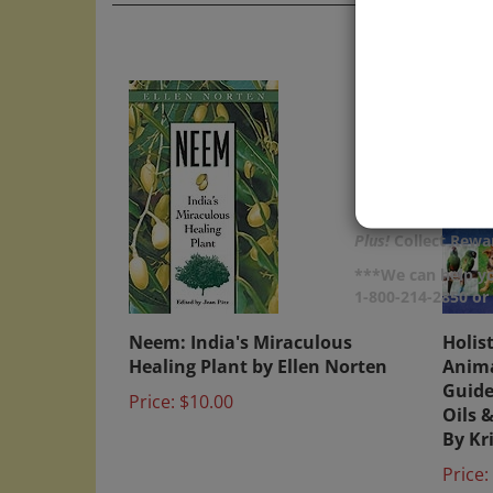
Plus!
Collect Rewar
***We can help yo
1-800-214-2850 o
Neem: India's Miraculous
Holis
Healing Plant by Ellen Norten
Anima
Guide
Price:
$10.00
Oils 
By Kr
Price: