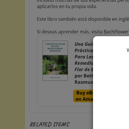
aplicarlos en tu propia vida.
Este libro también está disponible en ingl
Si deseas aprender más, visita BachFlowe
Una Guía
Práctica
Para Los
Remedios de
Flor de Bach
por
Bettina
Rasmussen
Buy eBook
on Amazon
RELATED ITEMS