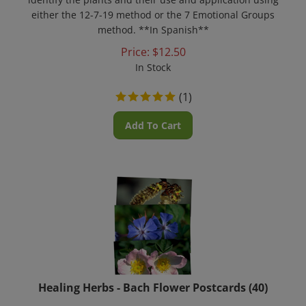
either the 12-7-19 method or the 7 Emotional Groups
method. **In Spanish**
Price:
$
12.50
In Stock
(
1
)
Add To Cart
Healing Herbs - Bach Flower Postcards (40)
A complete 40-card set of the Bach flowers. Useful in the