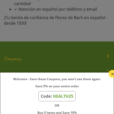
cantidad
✓ Atención en español por teléfono y email
¡Tu tienda de confianza de Flores de Bach en español
desde 1930!
Company
My Account
Welcome - Save these Coupons, you won't see them again.
Quick Links
Save 5% on your entire order
Code:
HEALTH25
OR
Join Our Mailing List
Buy 5 Items and Save 10%