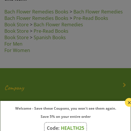
Bach Flower Remedies Books
>
Bach Flower Remedies
Bach Flower Remedies Books
>
Pre-Read Books
Book Store
>
Bach Flower Remedies
Book Store
>
Pre-Read Books
Book Store
>
Spanish Books
For Men
For Women
Company
My Account
Welcome - Save these Coupons, you won't see them again.
Save 5% on your entire order
Quick Links
Code:
HEALTH25